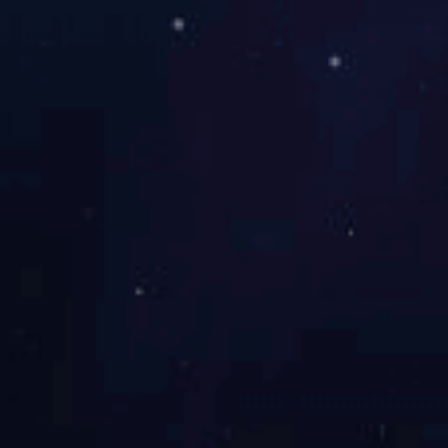
2026-03-06 20:44:35
NBA西部决赛：湖人对阵掘金，
胜者晋级总决赛
文章摘要的内容：在NBA西部决赛中，湖人
与掘金展开激烈对决，胜者将跻身总决