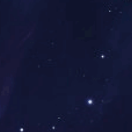
2026-03-07 08:56:50
球员球袜：穿越历史与技术的
时尚之旅
文章摘要的内容：球员球袜作为体育装备
的一部分，不仅在运动功能上起到重要作
用，更是时尚与技术交汇的代表。本文将
从历史演变、技术创新、运动表现和文化
影响四个方面，深入探讨球员球袜如何在
不同时期和环境中扮演多重角色，引领着
时尚与运动的潮流。1、历史演变球员球袜
的起源可以追溯到古代文明，最初作为保
护和辨识身...
阅读