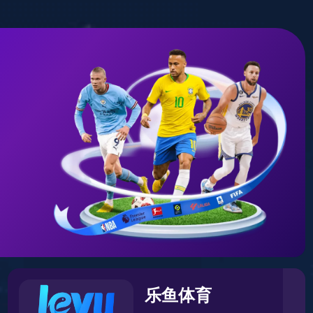
首页
认识星空体育
体育热点
体育明星
Home
Our News