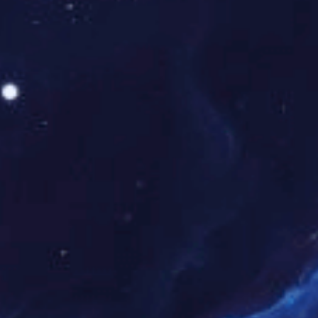
2026-03-07 05:36:08
NBA最震撼扣篮集锦：探寻联盟
中的顶级飞人们
文章摘要：本文将深入探讨NBA中最震撼的
扣篮集锦，重点聚焦于那些能够飞跃篮
筐、令人惊叹的顶级飞人。通过四个方面