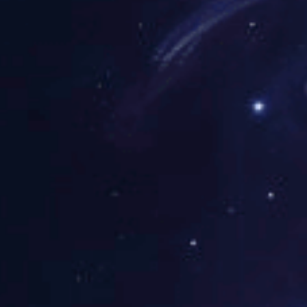
2026-03-07 06:42:43
免费观看NBA直播的最新平台和
方法
在本文中，我们将探讨免费观看NBA直播的
最新平台和方法。首先，我们将简要介绍
当前的直播观赛趋势，然后详细探讨四个