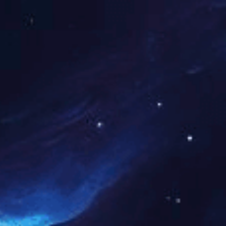
主要方面：免费平台的选择、使用VPN绕过
地理限制、社交媒体和网络直播平台的利
用以及通过免费试用服务获取流媒体订
阅。最后，我们将总结这些方法的优缺
点，并提供一个全面的结论。 1、免费平台
选...
阅读