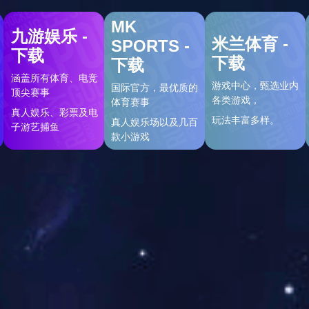
the future of the court and society.**Article
Abstract:**LeBron J...
阅读