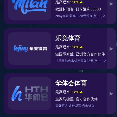
2026-03-07 16:44:09
美女球员泪洒赛场：胜负间的
泪水和坚持
### 文章摘要美女球员在赛场上不仅仅是技
艺的展示，她们的泪水和坚持也成为赛场